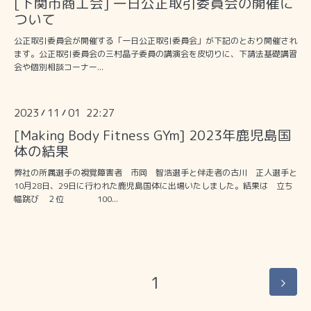
[下関市商工会] 一日公正取引委員会の開催に
ついて
公正取引委員会が開催する「一日公正取引委員会」が下記のとおり開催され
ます。公正取引委員会の三村晶子委員の講演会を皮切りに、下請法基礎講習
会や個別相談コーナー...
2023
11
01 22:27
/
/
[Making Body Fitness GYm] 2023年鹿児島国
体の結果
弊社の所属選手の視覚障害者 市岡 智浩選手と伴走者の古川 正人選手と
10月28日、29日に行われた鹿児島国体に出場いたしました。結果は 立ち
幅跳び ２位 100...
1