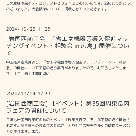
この度は潮風ボディコンテスト２０２４にご参加いただき、誠にありがとう
ございました。大会結果について、掲載させていただきます。
2024
10
25 11:26
/
/
[岩国西商工会] 「省エネ機器等導入促進マッ
チングイベント・相談会 in 広島」開催につい
て
中国経済産業局より、「省エネ機器等導入促進マッチングイベント・相談
会」の開催について下記の通り案内がありましたので、お知らせいたしま
す。【目 的】中国地域に...
2024
10
24 17:39
/
/
[岩国西商工会] 【イベント】第35回周東食肉
フェアの開催について
今年も岩国市周東町の秋のイベント「周東食肉フェア」が下記の通り開催さ
れます。毎年恒例の高森牛の丸焼き・とりむすの販売や多くの飲食ブースな
どが並びます。また、...