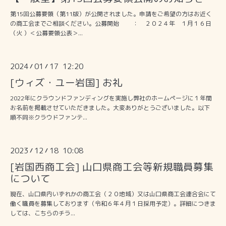
第15回公募要領（第11版）が公開されました。申請をご希望の方はお近く
の商工会までご相談ください。公募開始 ： ２０２４年 １月１６日
（火 ）＜公募要領公表＞...
2024
01
17 12:20
/
/
[ウィズ・ユー岩国] お礼
2022年にクラウンドファンディングを実施し弊社のホームページに１年間
お名前を掲載させていただきました。大変ありがとうございました。以下
順不同※クラウドファンテ...
2023
12
18 10:08
/
/
[岩国西商工会] 山口県商工会等新規職員募集
について
現在、山口県内いずれかの商工会（２０地域）又は山口県商工会連合会にて
働く職員を募集しております（令和６年４月１日採用予定）。詳細につきま
しては、こちらのチラ...