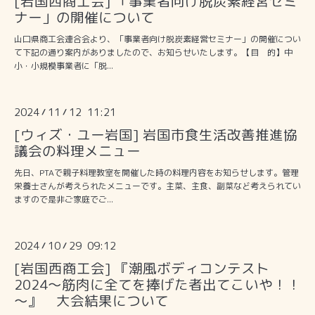
[岩国西商工会] 「事業者向け脱炭素経営セミ
ナー」の開催について
山口県商工会連合会より、「事業者向け脱炭素経営セミナー」の開催につい
て下記の通り案内がありましたので、お知らせいたします。【目 的】中
小・小規模事業者に「脱...
2024
11
12 11:21
/
/
[ウィズ・ユー岩国] 岩国市食生活改善推進協
議会の料理メニュー
先日、PTAで親子料理教室を開催した時の料理内容をお知らせします。管理
栄養士さんが考えられたメニューです。主菜、主食、副菜など考えられてい
ますので是非ご家庭でご...
2024
10
29 09:12
/
/
[岩国西商工会] 『潮風ボディコンテスト
2024～筋肉に全てを捧げた者出てこいや！！
～』 大会結果について