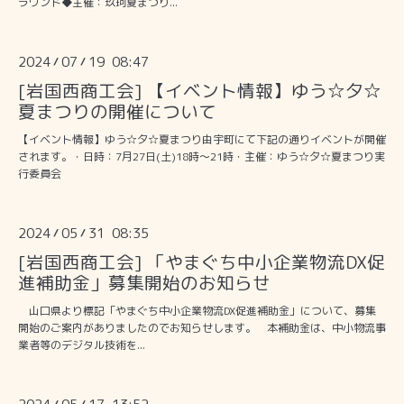
ラウンド◆主催：玖珂夏まつり...
2024
07
19 08:47
/
/
[岩国西商工会] 【イベント情報】ゆう☆夕☆
夏まつりの開催について
【イベント情報】ゆう☆夕☆夏まつり由宇町にて下記の通りイベントが開催
されます。・日時：7月27日(土)18時～21時・主催：ゆう☆夕☆夏まつり実
行委員会
2024
05
31 08:35
/
/
[岩国西商工会] 「やまぐち中小企業物流DX促
進補助金」募集開始のお知らせ
山口県より標記「やまぐち中小企業物流DX促進補助金」について、募集
開始のご案内がありましたのでお知らせします。 本補助金は、中小物流事
業者等のデジタル技術を...
/
/