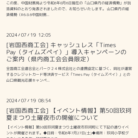
この度、中国財務局より令和6年8月6日現在の「山口県内の経済情勢」が別
添資料のとおり発表されましたので、お知らせいたします。 山口県内の経
済情勢（R6.8.6中国財務...
2024
07
19 12:05
/
/
[岩国西商工会] キャッシュレス「Times
Pay（タイムズペイ）」導入キャンペーンの
ご案内（県内商工会会員限定）
全国商工会連合会とパーク２４株式会社との連携協定に基づく、同社が運営
するクレジットカード等決済サービス「Times Pay（タイムズペイ）」との
山口県観光応援キャンペ...
2024
07
19 08:54
/
/
[岩国西商工会] 【イベント情報】第50回玖珂
夏まつり土曜夜市の開催について
【イベント情報】第50回玖珂夏まつり土曜夜市玖珂町にて下記の通りイベ
ントが開催されます。◆日時：令和6年7月27日(土)◆場所：玖珂小学校グ