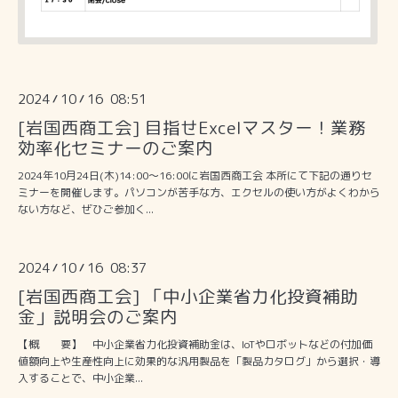
2024
10
16 08:51
/
/
[岩国西商工会] 目指せExcelマスター！業務
効率化セミナーのご案内
2024年10月24日(木)14:00～16:00に岩国西商工会 本所にて下記の通りセ
ミナーを開催します。パソコンが苦手な方、エクセルの使い方がよくわから
ない方など、ぜひご参加く...
2024
10
16 08:37
/
/
[岩国西商工会] 「中小企業省力化投資補助
金」説明会のご案内
【概 要】 中小企業省力化投資補助金は、IoTやロボットなどの付加価
値額向上や生産性向上に効果的な汎用製品を「製品カタログ」から選択・導
入することで、中小企業...