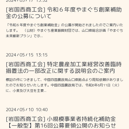
2024
05
17 13:52
[岩国西商工会] 令和６年度やまぐち創業補助
金の公募について
「令和６年度やまぐち創業補助金」の公募が開始されましたのでご案内いた
します。 （公財）やまぐち産業振興財団では、山口県総合計画「やまぐち
未来維新プラン」で示...
2024
05
15 13:15
/
/
[岩国西商工会] 特定農産加工業経営改善臨時
措置法の一部改正に関する説明会のご案内
標記の件につきまして、中国四国農政局山口県拠点より周知依頼がありまし
たのでお知らせいたします。中国四国農政局では、令和6年6月11日（火）
に、小麦及び大豆を主要...
2024
05
10 10:40
/
/
[岩国西商工会] 小規模事業者持続化補助金
【一般型】第16回公募要領公開のお知らせ