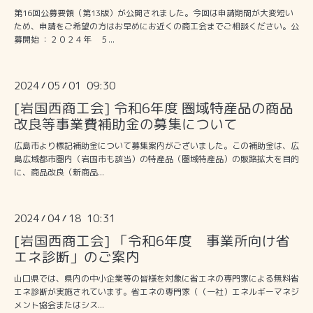
第16回公募要領（第13版）が公開されました。今回は申請期間が大変短い
ため、申請をご希望の方はお早めにお近くの商工会までご相談ください。公
募開始 ：２０２４年 ５...
2024
05
01 09:30
/
/
[岩国西商工会] 令和6年度 圏域特産品の商品
改良等事業費補助金の募集について
広島市より標記補助金について募集案内がございました。この補助金は、広
島広域都市圏内（岩国市も該当）の特産品（圏域特産品）の販路拡大を目的
に、商品改良（新商品...
2024
04
18 10:31
/
/
[岩国西商工会] 「令和6年度 事業所向け省
エネ診断」のご案内
山口県では、県内の中小企業等の皆様を対象に省エネの専門家による無料省
エネ診断が実施されています。省エネの専門家（（一社）エネルギーマネジ
メント協会またはシス...