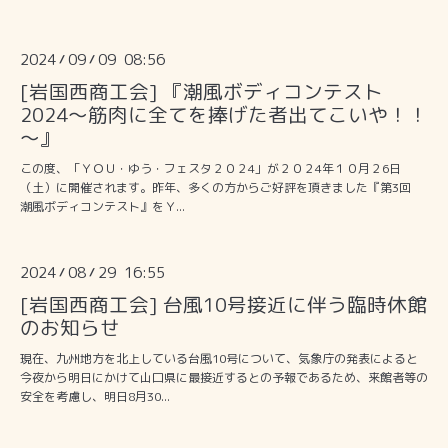
2024
09
09 08:56
/
/
[岩国西商工会] 『潮風ボディコンテスト
2024～筋肉に全てを捧げた者出てこいや！！
～』
この度、「ＹＯＵ・ゆう・フェスタ２０２4」が２０２4年１０月２6日
（土）に開催されます。昨年、多くの方からご好評を頂きました『第3回
潮風ボディコンテスト』をＹ...
2024
08
29 16:55
/
/
[岩国西商工会] 台風10号接近に伴う臨時休館
のお知らせ
現在、九州地方を北上している台風10号について、気象庁の発表によると
今夜から明日にかけて山口県に最接近するとの予報であるため、来館者等の
安全を考慮し、明日8月30...