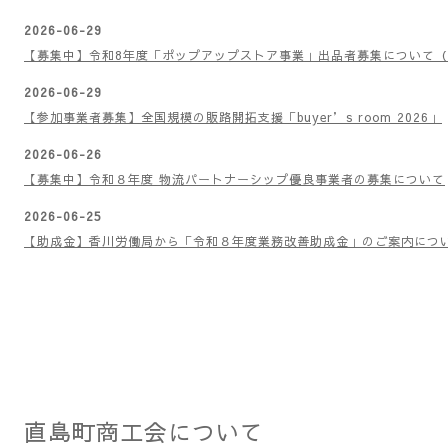
2026-07-01
【助成金】新かがわ中小企業応援ファンド等事業（後期）募集のご案内｜
成（8/20〆切）
2026-06-30
【ご案内】無料・登録不要で簡単チェック！省エネ・災害リスクを見え
2026-06-29
【募集中】令和8年度「ポップアップストア事業」出品者募集について
2026-06-29
【参加事業者募集】全国規模の販路開拓支援「buyer’s room 2026」
2026-06-26
【募集中】令和８年度 物流パートナーシップ優良事業者の募集について
2026-06-25
【助成金】香川労働局から「令和８年度業務改善助成金」のご案内につ