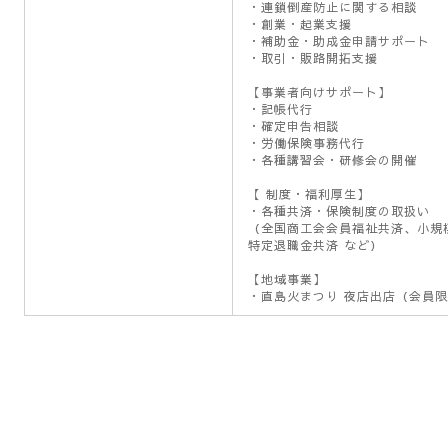
★サービス
【経営支援・相談】
・経営相談・経営支援
・税務・経理相談／指導
・金融相談・融資あっせん
・労務相談
・連鎖倒産防止に関する相談
・創業・起業支援
・補助金・助成金申請サポート
・取引・販路開拓支援
【事業者向けサポート】
・記帳代行
・確定申告相談
・労働保険事務代行
・各種講習会・研修会の開催
【 制度・福利厚生】
・各種共済・保険制度の取扱い
（全国商工会会員福祉共済、小規
特定退職金共済 など）
【地域事業】
・直島火まつり 夜店出店（会員