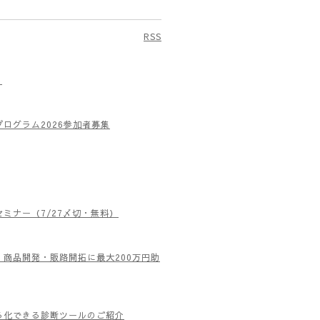
f art and natural beauty in the
RSS
）
ログラム2026参加者募集
ミナー（7/27〆切・無料）