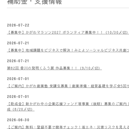
We are committed to sharing the charm of Naoshima—an island o
Seto Inland Sea—with the world.
補助金・支援情報
2026-07-22
【募集中】かがわマラソン2027 ボランティア募集中！！（10/30〆切
2026-07-21
【募集中】地域課題をビジネスで解決！みとよソーシャルビジネス共創プ
2026-07-21
第82回 香川の発明くふう展 作品募集！！（9/10〆切）
2026-07-01
【ご案内】かがわ創業塾 受講生募集｜創業準備・経営基礎を学ぶ全5回セ