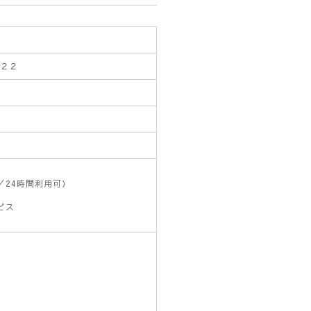
地２２
／24時間利用可）
ビス