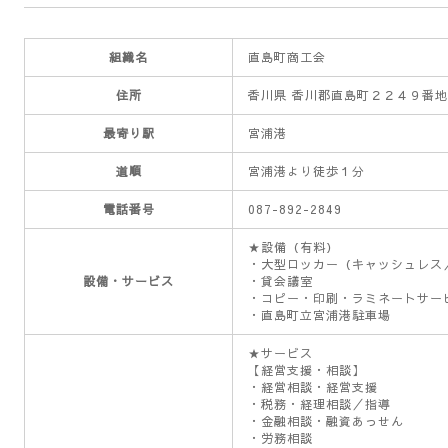
直島町商工会について
組織名
直島町商工会
住所
香川県 香川郡直島町２２４９番
最寄り駅
宮浦港
道順
宮浦港より徒歩１分
電話番号
087-892-2849
★設備（有料）
・大型ロッカー（キャッシュレス
設備・サービス
・貸会議室
・コピー・印刷・ラミネートサー
・直島町立宮浦港駐車場