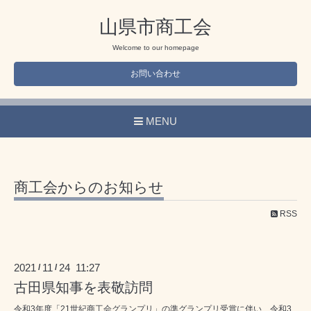
山県市商工会
Welcome to our homepage
お問い合わせ
MENU
商工会からのお知らせ
RSS
2021
11
24 11:27
/
/
古田県知事を表敬訪問
令和3年度「21世紀商工会グランプリ」の準グランプリ受賞に伴い、令和3