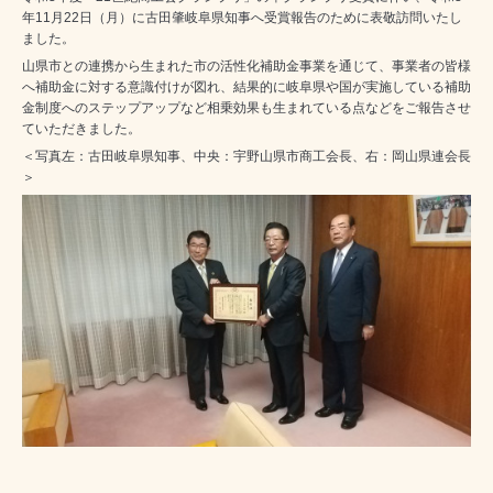
年11月22日（月）に古田肇岐阜県知事へ受賞報告のために表敬訪問いたし
ました。
山県市との連携から生まれた市の活性化補助金事業を通じて、事業者の皆様
へ補助金に対する意識付けが図れ、結果的に岐阜県や国が実施している補助
金制度へのステップアップなど相乗効果も生まれている点などをご報告させ
ていただきました。
＜写真左：古田岐阜県知事、中央：宇野山県市商工会長、右：岡山県連会長
＞