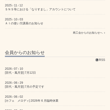
2025
11
12
/
/
ＳＮＳ等における「なりすまし」アカウントについて
2025
10
03
/
/
ＡＩの使い方講座のお知らせ
商工会からのお知らせへ
会員からのお知らせ
RSS
2026
07
10
/
/
[宮代・風月堂] 7月12日
2026
06
29
/
/
[宮代・風月堂] 7月の予定です
2026
06
02
/
/
[カフェ メロディ] 2026年 6 月臨時休業