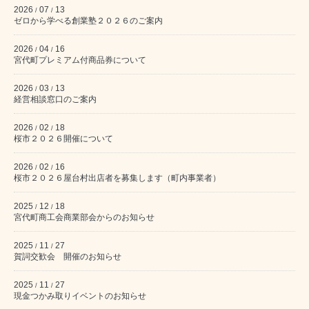
2026
07
13
/
/
ゼロから学べる創業塾２０２６のご案内
2026
04
16
/
/
宮代町プレミアム付商品券について
2026
03
13
/
/
経営相談窓口のご案内
2026
02
18
/
/
桜市２０２６開催について
2026
02
16
/
/
桜市２０２６屋台村出店者を募集します（町内事業者）
2025
12
18
/
/
宮代町商工会商業部会からのお知らせ
2025
11
27
/
/
賀詞交歓会 開催のお知らせ
2025
11
27
/
/
現金つかみ取りイベントのお知らせ