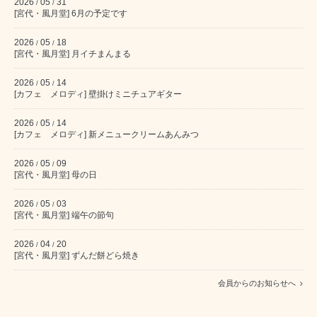
2026
05
31
/
/
[宮代・風月堂] 6月の予定です
2026
05
18
/
/
[宮代・風月堂] 月イチまんまる
2026
05
14
/
/
[カフェ メロディ] 壁掛けミニチュアギター
2026
05
14
/
/
[カフェ メロディ] 新メニュークリームあんみつ
2026
05
09
/
/
[宮代・風月堂] 母の日
2026
05
03
/
/
[宮代・風月堂] 端午の節句
2026
04
20
/
/
[宮代・風月堂] ずんだ餅どら焼き
会員からのお知らせへ