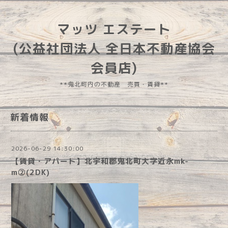
マッツ エステート
(公益社団法人 全日本不動産協会
会員店)
**鬼北町内の不動産 売買・賃貸**
新着情報
2026-06-29 14:30:00
【賃貸・アパート】北宇和郡鬼北町大字近永mk-
m②(2DK)