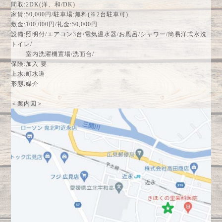
間取:2DK(洋、和/DK)
家賃:50,000円/駐車場:無料(※2台駐車可)
敷金:100,000円/礼金:50,000円
設備:照明付/エアコン3台/電気温水器/お風呂/シャワー/簡易洋式水洗
トイレ/
室内洗濯機置場/洗面台/
保険:加入 要
上水:町水道
形態:媒介
＜案内図＞