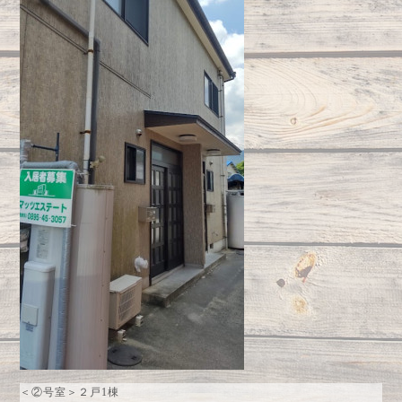
＜②号室＞２戸1棟