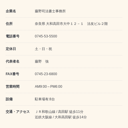
企業名
藤野司法書士事務所
住所
奈良県 大和高田市大中１２－１ 法友ビル２階
電話番号
0745-53-5500
定休日
土・日・祝
代表者名
藤野 強
FAX番号
0745-23-6800
営業時間
AM9:00～PM6:00
設備
駐車場有:8台
交通・アクセス
ＪＲ和歌山線 / 高田駅 徒歩11分
近鉄大阪線 / 大和高田駅 徒歩14分