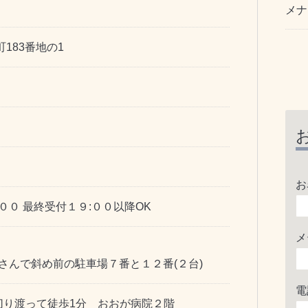
メナ
183番地の1
お
:００ 最終受付１９:００以降OK
メ
さんで斜め前の駐車場７番と１２番(２台)
電
切り渡って徒歩1分 おおが病院２階