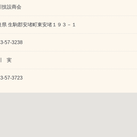
川技設商会
良県 生駒郡安堵町東安堵１９３－１
3-57-3238
川 実
3-57-3723