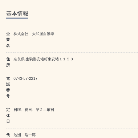
基本情報
企
株式会社 大和屋自動車
業
名
住
奈良県 生駒郡安堵町東安堵１１５０
所
電
0743-57-2217
話
番
号
定
日曜、祝日、第２土曜日
休
日
代
池洲 晧一郎