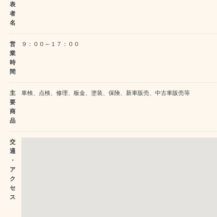
表
者
名
営
９：００～１７：００
業
時
間
主
車検、点検、修理、板金、塗装、保険、新車販売、中古車販売等
要
商
品
交
通
・
ア
ク
セ
ス