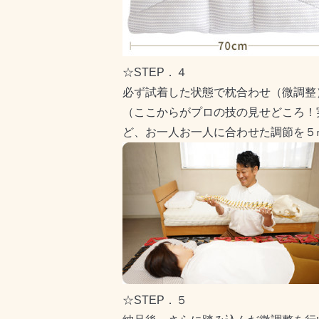
☆STEP．４
必ず試着した状態で枕合わせ（微調整
（ここからがプロの技の見せどころ！
ど、お一人お一人に合わせた調節を５
☆STEP．５