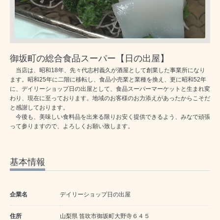
御坂町の総合食品スーパー【日の出屋】
当店は、昭和18年、先々代志村義久が酒屋として創業した事業所になり
ます。昭和25年に二階に移転し、食品小売業と業種を換え、更に昭和52年
に、デイリーショップ日の出屋として、食品スーパーマーケットと生まれ変
わり、現在に至っております。地域のお客様のお力添えがあったからこそだ
と感謝しております。
今後も、美味しい食料品を出来る限りお安く提供できるよう、みなで頑張
って参りますので、よろしくお願い致します。
基本情報
企業名
デイリーショップ日の出屋
住所
山梨県 笛吹市御坂町大野寺６４５