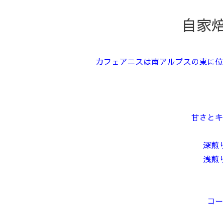
自家焙
カフェアニスは南アルプスの東に位
甘さとキ
深煎
浅煎
コー