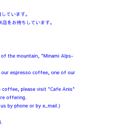
意しています。
来店をお待ちしています。
ts of the mountain, "Minami Alps-
d our espresso coffee, one of our
s coffee, please visit "Cafe Anis"
re offering.
 us by phone or by e_mail.)
.