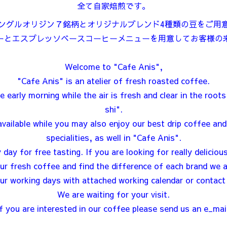
全て自家焙煎です。
ングルオリジン７銘柄とオリジナルブレンド4種類の豆をご用
ーとエスプレッソベースコーヒーメニューを用意してお客様の
Welcome to "Cafe Anis",
"Cafe Anis" is an atelier of fresh roasted coffee.
e early morning while the air is fresh and clear in the roo
shi".
vailable while you may also enjoy our best drip coffee an
specialities, as well in "Cafe Anis".
y for free tasting. If you are looking for really deliciou
ur fresh coffee and find the difference of each brand we a
ur working days with attached working calendar or contact
We are waiting for your visit.
If you are interested in our coffee please send us an e_mail