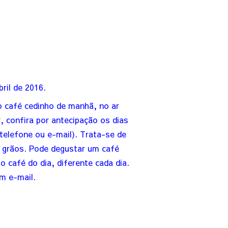
ril de 2016.
 café cedinho de manhã, no ar
 confira por antecipação os dias
elefone ou e-mail). Trata-se de
grãos. Pode degustar um café
café do dia, diferente cada dia.
um e-mail.