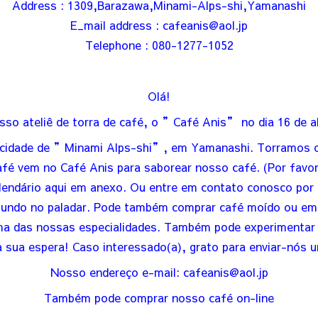
Address : 1309,Barazawa,Minami-Alps-shi,Yamanashi
E_mail address : cafeanis@aol.jp
Telephone : 080-1277-1052
Olá!
so ateliê de torra de café, o ”Café Anis” no dia 16 de ab
na cidade de ”Minami Alps-shi”, em Yamanashi. Torramos o
é vem no Café Anis para saborear nosso café. (Por favor,
endário aqui em anexo. Ou entre em contato conosco por t
undo no paladar. Pode também comprar café moído ou em 
 das nossas especialidades. Também pode experimentar o 
 sua espera! Caso interessado(a), grato para enviar-nós 
Nosso endereço e-mail: cafeanis@aol.jp
Também pode comprar nosso café on-line