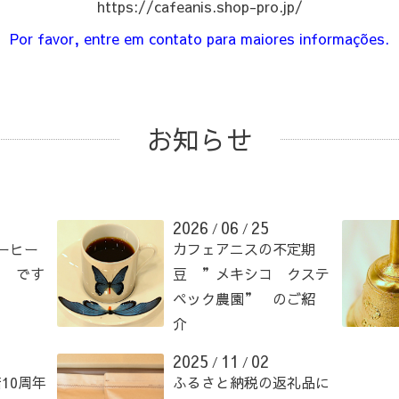
https://cafeanis.shop-pro.jp/
Por favor, entre em contato para maiores informações.
お知らせ
2026
06
25
/
/
ーヒー
カフェアニスの不定期
” です
豆 ”メキシコ クステ
ペック農園” のご紹
介
2025
11
02
/
/
10周年
ふるさと納税の返礼品に