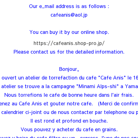
Our e_mail address is as follows :
cafeanis@aol.jp
You can buy it by our online shop.
https://cafeanis.shop-pro.jp/
Please contact us for the detailed information.
Bonjour,
ouvert un atelier de torrefaction du cafe "Cafe Anis" le 16
 atelier se trouve a la campagne "Minami Alps-shi" a Yama
Nous torrefions le cafe de bonne heure dans l'air frais.
enez au Cafe Anis et gouter notre cafe. (Merci de confirmer
 calendrier ci-joint ou de nous contacter par telephone ou p
Il est rond et profond en bouche.
Vous pouvez y acheter du cafe en grains.
vez y boire du cafe filtre ou un express, l'une de nos spe