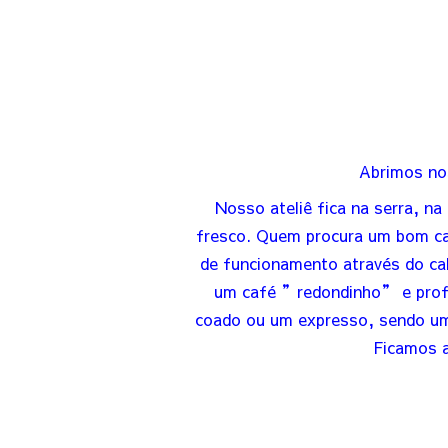
Abrimos nos
Nosso ateliê fica na serra, 
fresco. Quem procura um bom caf
de funcionamento através do cal
um café ”redondinho” e prof
coado ou um expresso, sendo uma
Ficamos a