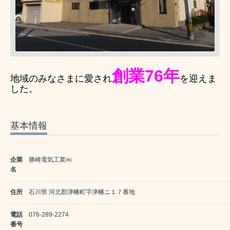
創業76年
地域のみなさまに愛され
を迎えま
した。
基本情報
企業
勝崎電気工業㈱
名
住所
石川県 河北郡津幡町字津幡ニ１７番地
電話
076-289-2274
番号