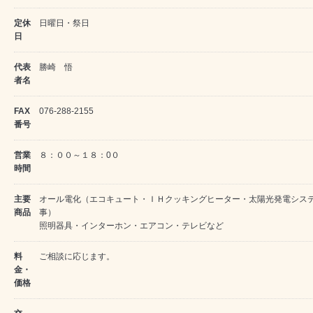
定休
日曜日・祭日
日
代表
勝崎 悟
者名
FAX
076-288-2155
番号
営業
８：００～１８：0０
時間
主要
オール電化（エコキュート・ＩＨクッキングヒーター・太陽光発電シス
商品
事）
照明器具・インターホン・エアコン・テレビなど
料
ご相談に応じます。
金・
価格