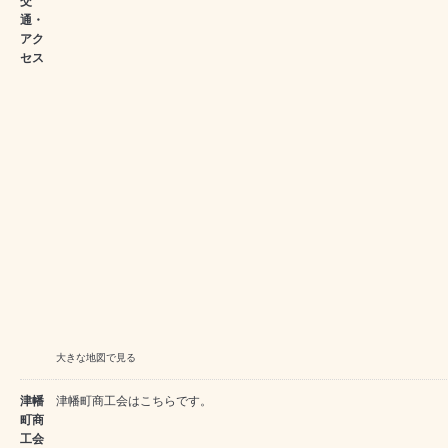
交
通・
アク
セス
大きな地図で見る
津幡
津幡町商工会は
こちら
です。
町商
工会