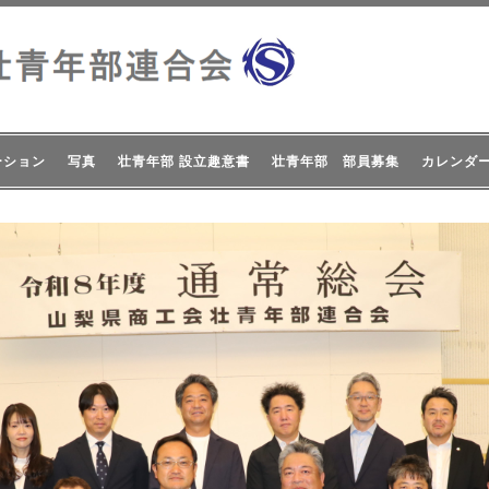
ーション
写真
壮青年部 設立趣意書
壮青年部 部員募集
カレンダ