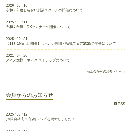
2026
07
16
/
/
令和８年度しらおい創業スクールの開催について
2025
11
11
/
/
令和７年度 DXセミナーの開催について
2025
10
31
/
/
【11月15日(土)開催】しらおい就職・転職フェア2025の開催について
2021
04
20
/
/
アイヌ文様 ネック ストラップについて
商工会からのお知らせへ
会員からのお知らせ
RSS
2025
08
12
/
/
[有限会社髙木商店] レシピを更新しました！