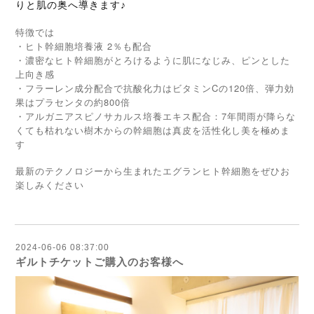
りと肌の奥へ導きます♪
特徴では
・ヒト幹細胞培養液 2％も配合
・濃密なヒト幹細胞がとろけるように肌になじみ、ピンとした
上向き感
・フラーレン成分配合で抗酸化力はビタミンCの120倍、弾力効
果はプラセンタの約800倍
・アルガニアスピノサカルス培養エキス配合：7年間雨が降らな
くても枯れない樹木からの幹細胞は真皮を活性化し美を極めま
す
最新のテクノロジーから生まれたエグランヒト幹細胞をぜひお
楽しみください
2024-06-06 08:37:00
ギルトチケットご購入のお客様へ