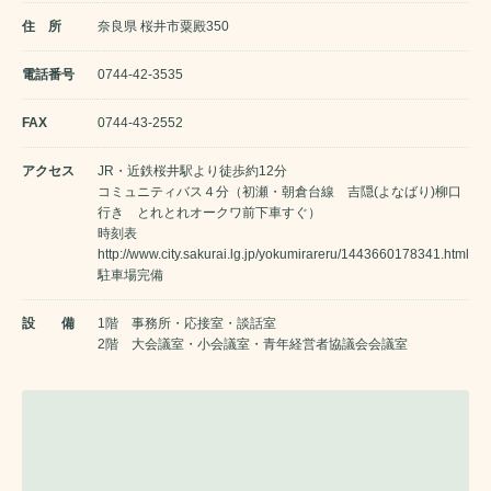
住 所
奈良県 桜井市粟殿350
電話番号
0744-42-3535
FAX
0744-43-2552
アクセス
JR・近鉄桜井駅より徒歩約12分
コミュニティバス４分（初瀬・朝倉台線 吉隠(よなばり)柳口
行き とれとれオークワ前下車すぐ）
時刻表
http://www.city.sakurai.lg.jp/yokumirareru/1443660178341.html
駐車場完備
設 備
1階 事務所・応接室・談話室
2階 大会議室・小会議室・青年経営者協議会会議室