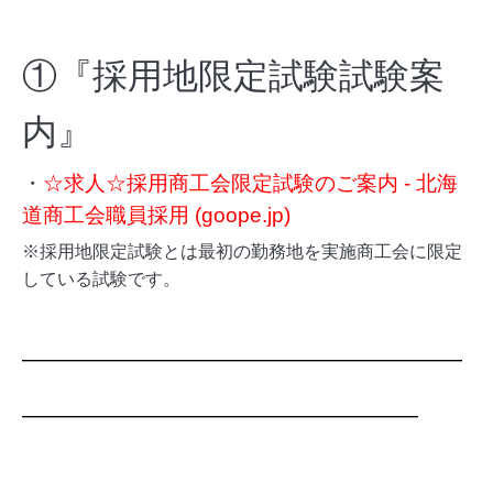
①『採用地限定試験
試験案
内』
・
☆求人☆採用商工会限定試験のご案内 - 北海
道商工会職員採用 (goope.jp)
※採用地限定試験とは最初の勤務地を実施商工会に限定
している試験です。
―
―
―
―
―
―
―
―
―
―
―
―
―
―
―
―
―
―
―
―
―
―
―
―
―
―
―
―
―
―
―
―
―
―
―
―
―
―