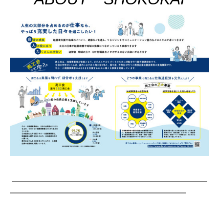
―
―
―
―
―
―
―
―
―
―
―
―
―
―
―
―
―
―
―
―
―
―
―
―
―
―
―
―
―
―
―
―
―
―
―
―
―
―