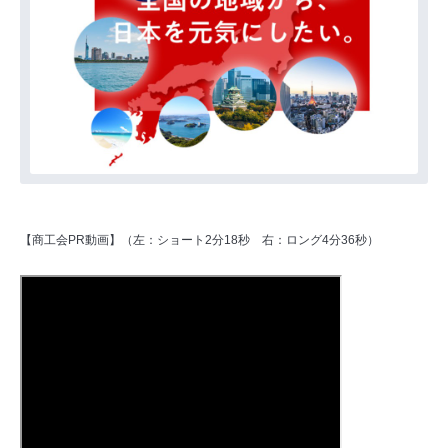
【商工会PR動画】（左：ショート2分18秒 右：ロング4分36秒）