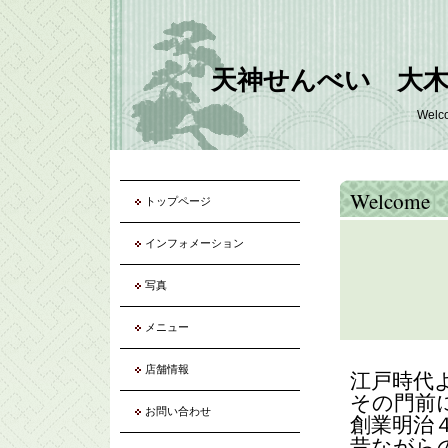
天神せんべい 大木
Welc
Welcome
トップページ
インフォメーション
写真
メニュー
店舗情報
江戸時代
その門前
お問い合わせ
創業明治
昔ながら