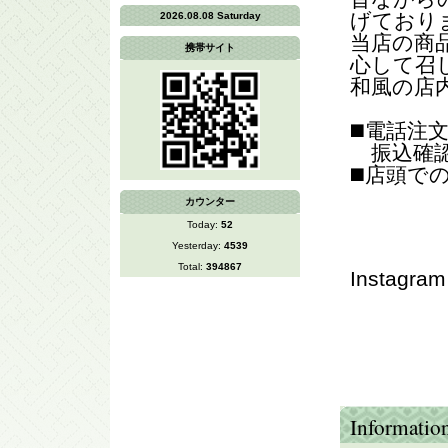
げており
2026.08.08 Saturday
当店の商
携帯サイト
心して召
和風の店
◼️電話注
振込確認
◼️店頭で
カウンター
Today:
52
Yesterday:
4539
Total:
394867
Instagr
Informatio