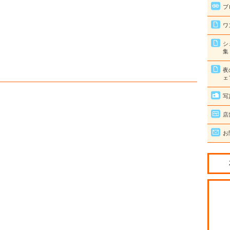
ブ
ワ
シ
集
夜
ェ
写
店
お