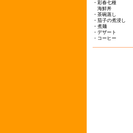
・彩春七種
海鮮丼
・茶碗蒸し
・茄子の煮浸し
・煮麺
・デザート
・コーヒー