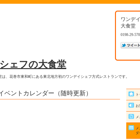
ワンデ
大食堂
0198-29-57
シェフの大食堂
堂は、花巻市東和町にある東北地方初のワンデイシェフ方式レストランです。
イベントカレンダー（随時更新）
ト
お
メ
メ
ダ