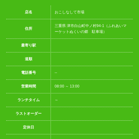
店名
おこしなして市場
三重県 津市白山町中ノ村94-1（ふれあいマ
住所
ーケットぬくいの郷 駐車場）
最寄り駅
道順
電話番号
--
営業時間
08:00 ～ 13:00
ランチタイム
～
ラストオーダー
定休日