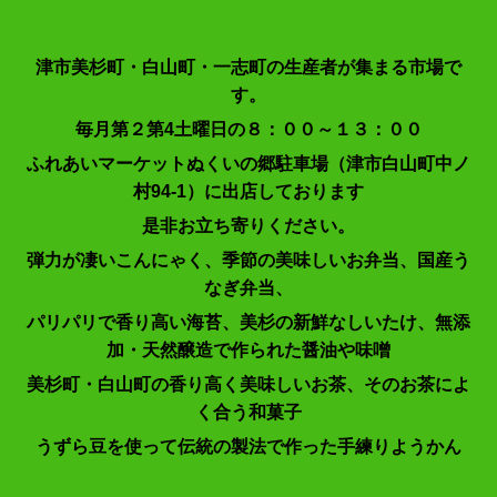
津市美杉町・白山町・一志町の生産者が集まる市場で
す。
毎月第２第4土曜日の８：００～１３：００
ふれあいマーケットぬくいの郷駐車場（
津市白山町
中ノ
村94-1）
に出店しております
是非お立ち寄りください。
弾力が凄いこんにゃく、季節の美味しいお弁当、国産う
なぎ弁当、
パリパリで香り高い海苔、美杉の新鮮なしいたけ、
無添
加・天然醸造で作られた醤油や味噌
美杉町・白山町の香り高く美味しいお茶、そのお茶によ
く合う和菓子
うずら豆を使って伝統の製法で作った手練りようかん