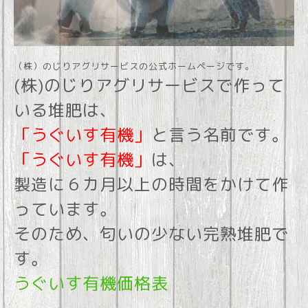
（株）のじりアグリサービスの公式ホームページです。
(株)のじりアグリサービスで作って
いる堆肥は、
「うぐいす有機」
と言う名前です。
「うぐいす有機」
は、
製造に６カ月以上の時間をかけて作
っています。
そのため、匂いの少ない完熟堆肥で
す。
うぐいす有機価格表