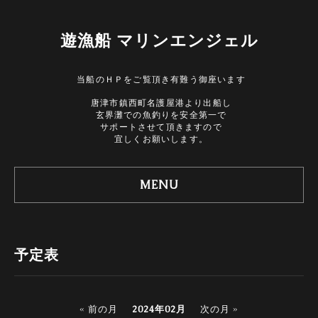
遊漁船 マリンエンジェル
当船のＨＰをご覧頂き有難う御座います
唐津市鎮西町名護屋港より出船し
玄界灘での魚釣りを安全第一で
サポートさせて頂きますので
宜しくお願いします。
MENU
予定表
« 前の月
2024年02月
次の月 »