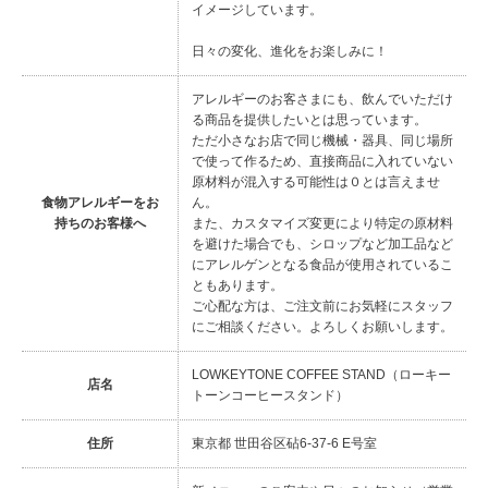
イメージしています。
日々の変化、進化をお楽しみに！
アレルギーのお客さまにも、飲んでいただけ
る商品を提供したいとは思っています。
ただ小さなお店で同じ機械・器具、同じ場所
で使って作るため、直接商品に入れていない
原材料が混入する可能性は０とは言えませ
食物アレルギーをお
ん。
持ちのお客様へ
また、カスタマイズ変更により特定の原材料
を避けた場合でも、シロップなど加工品など
にアレルゲンとなる食品が使用されているこ
ともあります。
ご心配な方は、ご注文前にお気軽にスタッフ
にご相談ください。よろしくお願いします。
LOWKEYTONE COFFEE STAND（ローキー
店名
トーンコーヒースタンド）
住所
東京都 世田谷区砧6-37-6 E号室