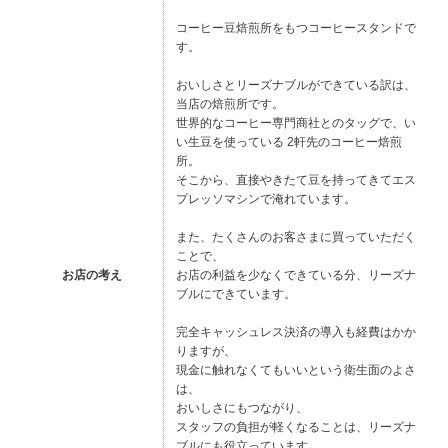
コーヒー豆焙煎所をもつコーヒースタンドで
す。
おいしさとリーズナブルができている訳は、
当店の焙煎所です。
世界的なコーヒー専門商社とのタッグで、い
い生豆を使っている 2軒先のコーヒー焙煎
所。
そこから、直接やきたて豆を持ってきてエス
プレッソマシンで淹れています。
また、たくさんのお客さまに買っていただく
ことで、
お店の考え
お店の利益を少なくできている分、リーズナ
ブルにできています。
完全キャッシュレス決済の導入も経費はかか
りますが、
現金に触れなくてもいいという衛生面のよさ
は、
おいしさにもつながり、
スタッフの負担が軽くなることは、リーズナ
ブルにも役立っています。