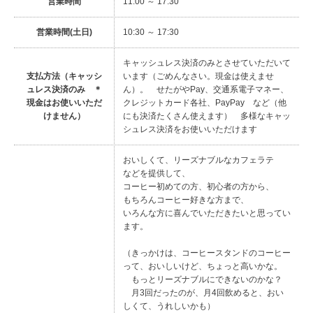
営業時間
11:00 ～ 17:30
営業時間(土日)
10:30 ～ 17:30
キャッシュレス決済のみとさせていただいて
支払方法（キャッシ
います（ごめんなさい。現金は使えませ
ュレス決済のみ ＊
ん）。 せたがやPay、交通系電子マネー、
現金はお使いいただ
クレジットカード各社、PayPay など（他
けません）
にも決済たくさん使えます） 多様なキャッ
シュレス決済をお使いいただけます
おいしくて、リーズナブルなカフェラテ
などを提供して、
コーヒー初めての方、初心者の方から、
もちろんコーヒー好きな方まで、
いろんな方に喜んでいただきたいと思ってい
ます。
（きっかけは、コーヒースタンドのコーヒー
って、おいしいけど、ちょっと高いかな。
もっとリーズナブルにできないのかな？
月3回だったのが、月4回飲めると、おい
しくて、うれしいかも）