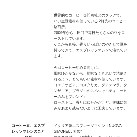
世界的なコーヒー専門商社とのタッグで、
いい生豆素材を使っている 2軒先のコーヒー
焙煎所。
2006年から世田谷で毎日たくさんの豆をロ
ーストしています。
そこから直接、香りいっぱいのやきたて豆を
持ってきて、エスプレッソマシンで淹れてい
ます。
今回コーヒー初心者向けに、
風味ゆたかながら、雑味なくきれいで洗練さ
れるよう、とてもいい素材を使っています。
（エチオピア、コスタリカ、グアテマラ、タ
ンザニア、ブラジルのスペシャルティコーヒ
ーのみをブレンド）
ローストは、香りはゆたかだけど、後味に苦
みがあまり残らないように工夫しています。
コーヒー豆、エスプ
イタリア製エスプレッソマシン（NUOVA
レッソマシンのこと
SIMONELLI社製）