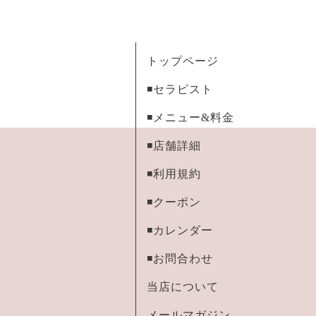
トップページ
◾️セラピスト
◾️メニュー&料金
◾️店舗詳細
◾️利用規約
◾️クーポン
◾️カレンダー
◾️お問合わせ
当店について
メールマガジン