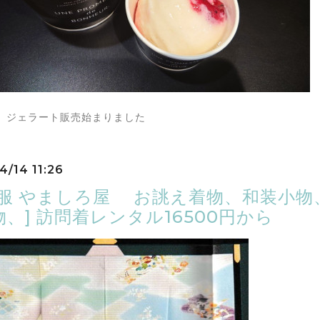
 ジェラート販売始まりました
4/14 11:26
呉服 やましろ屋 お誂え着物、和装小
、] 訪問着レンタル16500円から