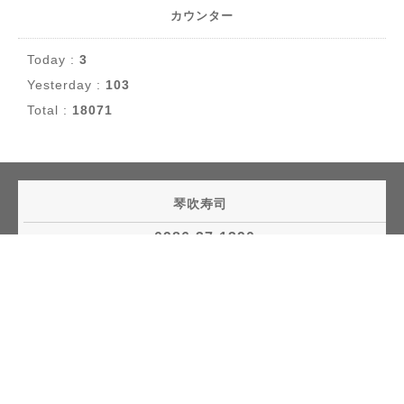
カウンター
Today :
3
Yesterday :
103
Total :
18071
琴吹寿司
0986-37-1390
©2026
琴吹寿司
. All Rights Reserved.
誰でも簡単、無料でつくれるホームページ
今すぐはじめる