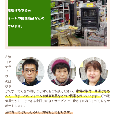
左沢
（ア
テラ
ザ
ワ）
のは
やさ
かです。でんきの困りごと何でもご相談ください。
家電の取付・修理はもち
ろん、住まいのリフォームや健康商品などのご提案も行っています。
町の電
気屋だからこそできる小回りのきくサービスで、皆さまの暮らしづくりをサ
ポートします。
店に寄ってけらっしゃい。お待ちしております。