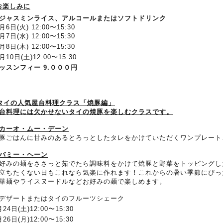
お楽しみに
ジャスミンライス、アルコールまたはソフトドリンク
月6日
(
火
) 12:00
〜
15:30
月
7
日
(
水
) 12:00
〜
15:30
月
8
日
(
木
) 12:00
〜
15:30
月
10
日
(
土
)12:00
〜
15:30
ッスンフィー
9.
０００円
タイの人気屋台料理クラス「焼豚編」
台料理には欠かせないタイの焼豚を楽しむクラスです。
カーオ・ムー・デーン
豚ごはんに甘みのあるとろっとしたタレをかけていただくワンプレート
バミー・ヘーン
好みの麺をささっと茹でたら調味料をかけて焼豚と野菜をトッピングし
立ちたくない日もこれなら気楽に作れます！これからの暑い季節にぴっ
華麺やライスヌードルなどお好みの麺で楽しめます。
デザートまたはタイのフルーツシェーク
月
24
日
(
土
)12:00
〜
15:30
月
26
日
(
月
)12:00
〜
15:30