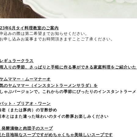
23
年
6
月タイ料理教室のご案内
申込みの際は第二希望までお知らせください。
お申し込みお返事までお時間頂きますことご了承ください。
●レギュラークラス
雨入りの季節、さっぱりと手軽に作る事ができる家庭料理をご紹介いた
ヤムママー・ムーマナーオ
気のヤムママー（インスタントラーメンサラダ）を
しゃぶバージョンで。これからの季節にぴったりのインスタントラーメ
パット・プリアオ・ワーン
海老（または豚肉）の甘酢炒め
日本とはまた違った味わいのタイの酢豚お楽しみください
・発酵漬物と肉団子のスープ
見た目地味なスープですがめちゃくちゃ美味しいスープです