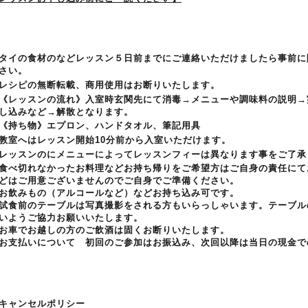
タイの食材のなどレッスン５日前までにご連絡いただけましたら事前に
さい。
レシピの無断転載、商用使用はお断りいたします。
《レッスンの流れ》入室時玄関先にて消毒→メニューや調味料の説明→
し込みなど→解散となります。
《持ち物》エプロン、ハンドタオル、筆記用具
教室へはレッスン開始
10
分前から入室いただけます。
レッスンのにメニューによってレッスンフィーは異なります事をご了承
食べ切れなかったお料理などお持ち帰りをご希望方はご自身の責任にて
どはご用意ございませんのでご自身でご準備ください。
お飲みもの（アルコールなど）などお持ち込み可です。
試食前のテーブルは写真撮影をされる方もいらっしゃいます。テーブル
いようご協力お願いいたします。
お車でお越しの方のご飲酒は固くお断りいたします。
お支払いについて 初回のご参加はお振込み、次回以降は当日の現金で
キャンセルポリシー