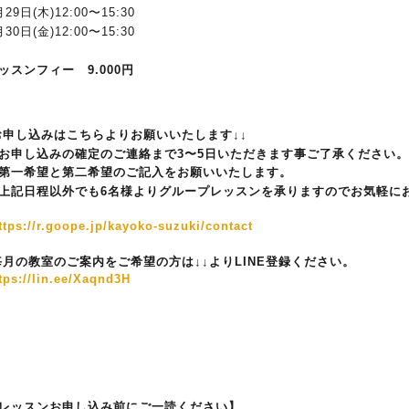
月
29
日
(
木
)12:00
〜
15:30
月
30
日
(
金
)12:00
〜
15:30
ッスンフィー
9.000
円
お申し込みはこちらよりお願いいたします↓↓
お申し込みの確定のご連絡まで
3
〜
5
日いただきます事ご了承ください。
第一希望と第二希望のご記入をお願いいたします。
上記日程以外でも
6
名様よりグループレッスンを承りますのでお気軽に
ttps://r.goope.jp/kayoko-suzuki/contact
毎月の教室のご案内をご希望の方は↓↓より
LINE
登録ください。
tps://lin.ee/Xaqnd3H
レッスンお申し込み前にご一読ください】