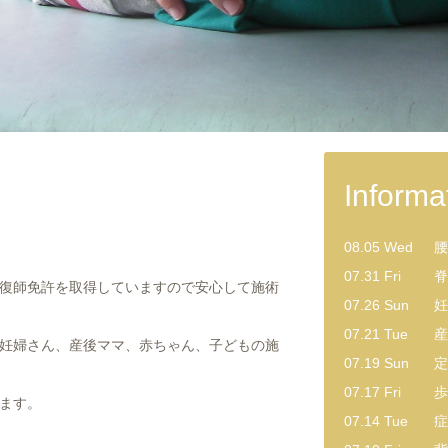
Informa
08.05 Wed
腰
07.31 Fri
脊
復師免許を取得していますので安心して施術
07.26 Sun
妊
07.21 Tue
産
妊婦さん、産後ママ、赤ちゃん、子どもの施
07.19 Sun
定
07.17 Fri
歩
ます。
07.14 Tue
症