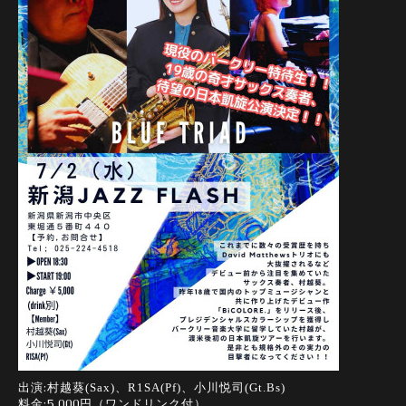
出演:村越葵
小川悦司
(Sax)、R1SA(Pf)、
(Gt.Bs)
料金:5,000円（ワンドリンク付）