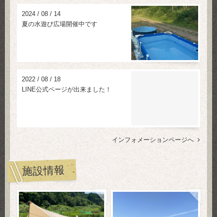
2024
/
08
/
14
夏の水遊び広場開催中です
2022
/
08
/
18
LINE公式ページが出来ました！
インフォメーションページへ
施設情報