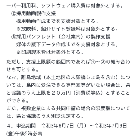
ーバー利用料、ソフトウェア購入費は対象外とする。
②採用動画製作支援
採用動画作成までを支援対象とする。
※放映料、紹介サイト登録料は対象外とする。
③採用パンフレット（会社案内）の製作支援
媒体の版下データ作成までを支援対象とする。
※印刷製本費は対象外とする。
ただし、支援上限額の範囲内であれば①～③の組み合わ
せも可とする。
なお、離島地域（本土地区の未架橋しょ島を含む）につ
いては、島内に受注できる専門家等がいない場合は、県
と協議のうえ上限を２０万円（消費税等込）とすること
ができる。
また、複数企業による共同申請の場合の限度額について
は、県と協議のうえ別途決定する。
４．申込期間 令和
3
年
6
月
7
日（月）～令和
3
年
7
月
9
日
(
金
)
午後
5
時必着