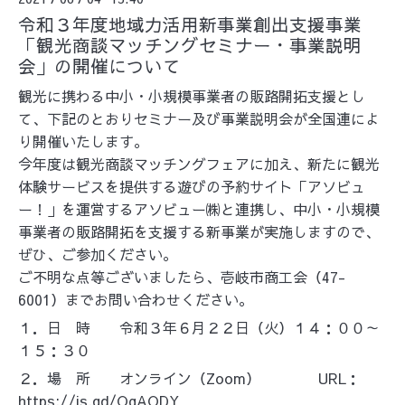
令和３年度地域力活用新事業創出支援事業
「観光商談マッチングセミナー・事業説明
会」の開催について
観光に携わる中小・小規模事業者の販路開拓支援とし
て、下記のとおりセミナー及び事業説明会が全国連によ
り開催いたします。
今年度は観光商談マッチングフェアに加え、新たに観光
体験サービスを提供する遊びの予約サイト「アソビュ
ー！」を運営するアソビュー㈱と連携し、中小・小規模
事業者の販路開拓を支援する新事業が実施しますので、
ぜひ、ご参加ください。
ご不明な点等ございましたら、壱岐市商工会（47-
6001）までお問い合わせください。
１．日 時 令和３年６月２２日（火）１４：００～
１５：３０
２．場 所 オンライン（
Zoom
）
URL
：
https://is.gd/OqAODY