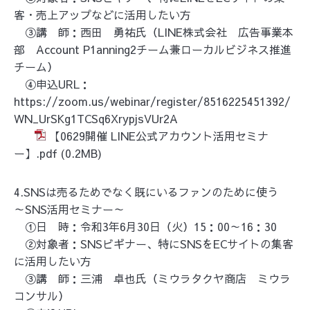
客・売上アップなどに活用したい方
③講
師：西田 勇祐氏（LINE株式会社 広告事業本
部 Account P1anning2チーム兼ローカルビジネス推進
チーム）
④申込URL：
https://zoom.us/webinar/register/8516225451392/
WN_UrSKg1TCSq6XrypjsVUr2A
【0629開催 LINE公式アカウント活用セミナ
ー】.pdf
(0.2MB)
4.SNSは売るためでなく既にいるファンのために使う
～SNS活用セミナー～
①日 時：令和3年6月30日（火）15：00～16：30
②対象者：SNSビギナー、特にSNSをECサイトの集客
に活用したい方
③講 師：三浦 卓也氏（ミウラタクヤ商店 ミウラ
コンサル）