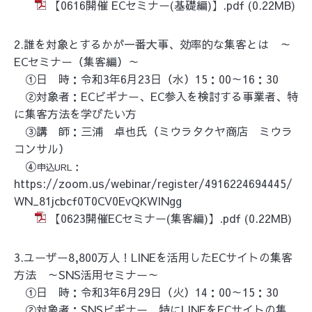
【0616開催 ECセミナー(基礎編)】.pdf
(0.22MB)
2.誰を対象とするかが一番大事、効率的な集客とは ～
ECセミナー（集客編）～
①日 時：令和3年6月23日（水）15：00～16：30
②対象者：ECビギナー、EC参入を検討する事業者、特
に集客方法を学びたい方
③講 師：三浦 卓也氏（ミウラタクヤ商店 ミウラ
コンサル）
④
申込URL：
https://zoom.us/webinar/register/4916224694445/
WN_81jcbcf0T0CV0EvQKWINgg
【0623開催ECセミナー(集客編)】.pdf
(0.22MB)
3.ユーザー8,800万人！LINEを活用したECサイトの集客
方法 ～SNS活用セミナー～
①日 時：令和3年6月29日（火）14：00～15：30
②対象者：SNSビギナー、特にLINEをECサイトの集