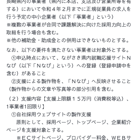
長崎県内の事業者（県内に本店、支店及び営業所等を有
する）において令和４年２月までに正規従業員の求人を
行う予定の中小企業者（以下「事業者」という）
※複数の事業者が合同で課題解決に向けた採用力向上の
取組を行う場合も含む。
※他の補助金・助成金との併用はできないものとする。
なお、以下の要件を満たさない事業者は対象外とする。
①申込時点において、ながさき県内就職応援サイトＮ
なび（以下「Ｎなび」という）への登録（登録申請中を
含む）があること
②支援による製作物を、「Ｎなび」へ反映させること
（製作物からの文章や写真等の部分引用を含む。
（２）支援内容【支援上限額１５万円（消費税等込）、
1
事業者
1
回限り】
①自社採用ウェブサイトの製作支援
原則として、採用ページ、トップページ、企業紹介
ページを支援対象とする。
※ＥＣサイトページ、プロバイダー料金、ＷＥＢサ