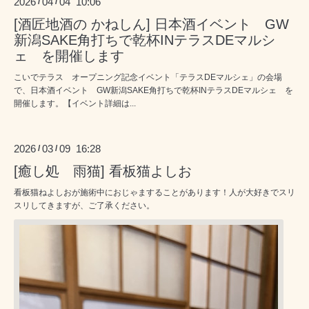
2026
04
04 10:06
/
/
[酒匠地酒の かねしん] 日本酒イベント GW
新潟SAKE角打ちで乾杯INテラスDEマルシ
ェ を開催します
こいでテラス オープニング記念イベント「テラスDEマルシェ」の会場
で、日本酒イベント GW新潟SAKE角打ちで乾杯INテラスDEマルシェ を
開催します。【イベント詳細は...
2026
03
09 16:28
/
/
[癒し処 雨猫] 看板猫よしお
看板猫ねよしおが施術中におじゃますることがあります！人が大好きでスリ
スリしてきますが、ご了承ください。