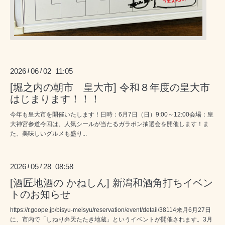
2026
06
02 11:05
/
/
[堀之内の朝市 皇大市] 令和８年度の皇大市
はじまります！！！
今年も皇大市を開催いたします！日時：6月7日（日）9:00～12:00会場：皇
大神宮参道今回は、人気シールが当たるガラポン抽選会を開催します！ま
た、美味しいグルメも盛り...
2026
05
28 08:58
/
/
[酒匠地酒の かねしん] 新潟和酒角打ちイベン
トのお知らせ
https://r.goope.jp/bisyu-meisyu/reservation/event/detail/38114来月6月27日
に、市内で「しねり弁天たたき地蔵」というイベントが開催されます。3月