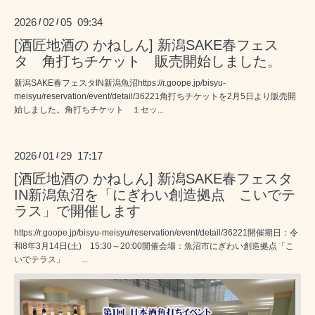
2026
02
05 09:34
/
/
[酒匠地酒の かねしん] 新潟SAKE春フェス
タ 角打ちチケット 販売開始しました。
新潟SAKE春フェスタIN新潟魚沼https://r.goope.jp/bisyu-
meisyu/reservation/event/detail/36221角打ちチケットを2月5日より販売開
始しました。角打ちチケット １セッ...
2026
01
29 17:17
/
/
[酒匠地酒の かねしん] 新潟SAKE春フェスタ
IN新潟魚沼を「にぎわい創造拠点 こいでテ
ラス」で開催します
https://r.goope.jp/bisyu-meisyu/reservation/event/detail/36221開催期日：令
和8年3月14日(土) 15:30～20:00開催会場：魚沼市にぎわい創造拠点「こ
いでテラス」 ...