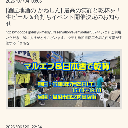
2026
07
04 09:05
/
/
[酒匠地酒の かねしん] 最高の笑顔と乾杯を！
生ビール＆角打ちイベント開催決定のお知ら
せ
https://r.goope.jp/bisyu-meisyu/reservation/event/detail/38744いつもご利用
いただき、誠にありがとうございます。今年も魚沼市商工会堀之内支部が主
管する「まちな...
2026
06
20 22:34
/
/