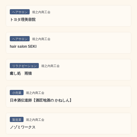
ヘアサロン
堀之内商工会
トヨタ理美容院
ヘアサロン
堀之内商工会
hair salon SEKI
リラクゼーション
堀之内商工会
癒し処 雨猫
小売業
堀之内商工会
日本酒伝道師【酒匠地酒の かねしん】
製造業
堀之内商工会
ノゾミワークス