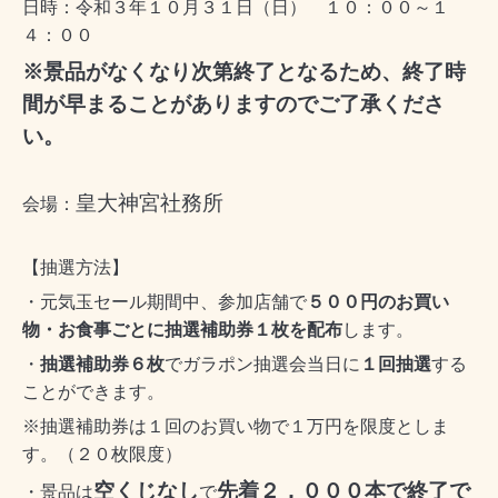
日時：令和３年１０月３１日（日） １０：００～１
４：００
※景品がなくなり次第終了となるため、終了時
間が早まることがありますのでご了承くださ
い。
皇大神宮社務所
会場：
【抽選方法】
・元気玉セール期間中、参加店舗で
５００円のお買い
物・お食事ごとに抽選補助券１枚を配布
します。
・
抽選補助券６枚
でガラポン抽選会当日に
１回抽選
する
ことができます。
※抽選補助券は１回のお買い物で１万円を限度としま
す。（２０枚限度）
空くじなし
先着２，０００本で終了で
・景品は
で