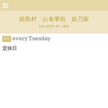
姫島村 お食事処 姫乃家
tel :
0978-87-3956
every Tuesday
休日
定休日