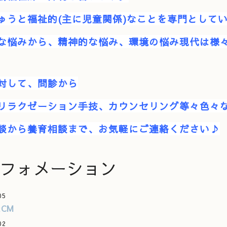
ゅうと福祉的(主に児童関係)なことを専門として
な悩みから、精神的な悩み、環境の悩み現代は様
対して、
問診から
リラクゼーション手技、カウンセリング
等々色々
談から養育相談まで、お気軽にご連絡ください♪
フォメーション
05
CM
02