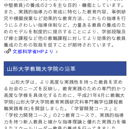
中堅教員)の養成の2つを主な目的・機能としています。
また、実践的指導力の育成に特化した教育内容、事例研
究や模擬授業など効果的な教育方法、これらの指導を行
うにふさわしい指導体制など、力量ある教員の養成のた
めのモデルを制度的に提示することにより、学部段階及
び修士課程など他の教職課程に対してより効果的な教員
養成のための取組を促すことが期待されています。
<
文部科学省HPより
>
山形大学教職大学院の沿革
山形大学は、より高度な実践性を持った教員を求め
る社会のニーズを反映し、教育実践のための専門的かつ
高度な学修を具体化するために、平成21年4月に教職大
学院(山形大学大学院教育実践研究科専門職学位課程教
職実践専攻)を開設しました。「学習開発コース」と
「学校力開発コース」の2つ教育コースで、実践的指導
力を持つ新人教員と確かな指導理論と優れた実践力を備
えたスクールリーダー教員の養成を行ってきました。