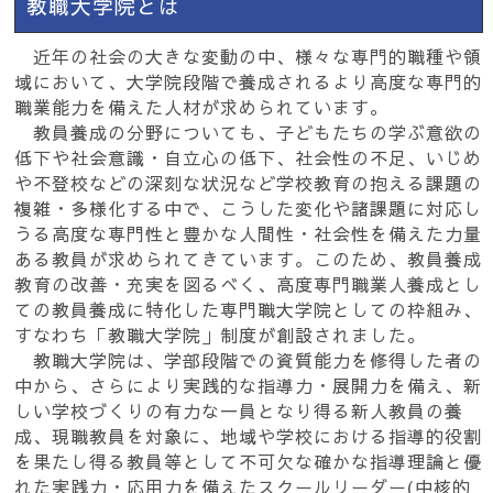
教職大学院とは
近年の社会の大きな変動の中、様々な専門的職種や領
域において、大学院段階で養成されるより高度な専門的
職業能力を備えた人材が求められています。
教員養成の分野についても、子どもたちの学ぶ意欲の
低下や社会意識・自立心の低下、社会性の不足、いじめ
や不登校などの深刻な状況など学校教育の抱える課題の
複雑・多様化する中で、こうした変化や諸課題に対応し
うる高度な専門性と豊かな人間性・社会性を備えた力量
ある教員が求められてきています。このため、教員養成
教育の改善・充実を図るべく、高度専門職業人養成とし
ての教員養成に特化した専門職大学院としての枠組み、
すなわち「教職大学院」制度が創設されました。
教職大学院は、学部段階での資質能力を修得した者の
中から、さらにより実践的な指導力・展開力を備え、新
しい学校づくりの有力な一員となり得る新人教員の養
成、現職教員を対象に、地域や学校における指導的役割
を果たし得る教員等として不可欠な確かな指導理論と優
れた実践力・応用力を備えたスクールリーダー(中核的