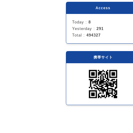
Access
Today :
8
Yesterday :
291
Total :
494327
携帯サイト