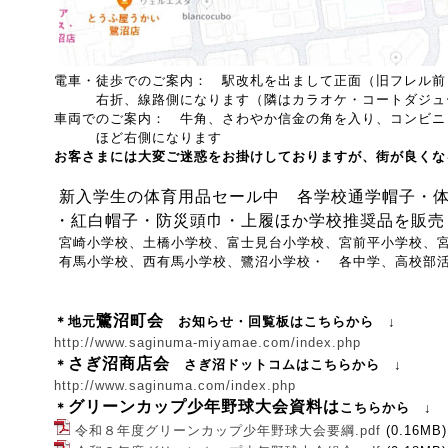
電車・徒歩でのご案内： 駅改札を出まして正面（旧フレル前
右折、線路側になります（隣はカラオケ・コートダジュ
車両でのご案内： 牛角、さわやか信金の角を入り、コンビニ
ほど右側になります
お客さまには大変ご迷惑をお掛けしておりますが、街が良くな
新入学生の体育用品セール中 各学校通学帽子・
・紅白帽子・防災頭巾・上履ほか学校推奨品を販売
宮崎小学校、土橋小学校、富士見台小学校、宮前平小学校、
有馬小学校、西有馬小学校、鷺沼小学校・ 各中学、高校部
鷺沼町会
＊地元
お知らせ・回覧板はこちらから ↓
http://www.saginuma-miyamae.com/index.php
さぎ沼商店会
＊
さぎ沼ドットコムはこちらから ↓
http://www.saginuma.com/index.php
グリーンカップ少年野球大会資料は
＊
こちら
から ↓
令和８年度グリーンカップ少年野球大会要綱.pdf
(0.16MB)