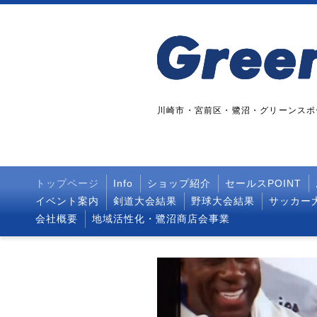
川崎市・宮前区・鷺沼・グリーンスポー
トップページ
Info
ショップ紹介
セールスPOINT
イベント案内
剣道大会結果
野球大会結果
サッカー
会社概要
地域活性化・鷺沼商店会事業