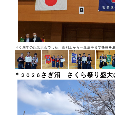
４０周年の記念大会でした、豆剣士から一般選手まで熱戦を
＊
さぎ沼 さくら祭り盛大
２０２６