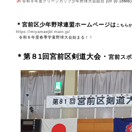
令和８年度グリーンカップ少年野球大会組合.pdf
(0.18MB)
＊宮前区少年野球連盟ホームページは
こちら
https://miyamaejbl.main.jp/
令和８年度春季学童野球大会始まる！！
＊第８1
回宮前区剣道大会・
宮前ス