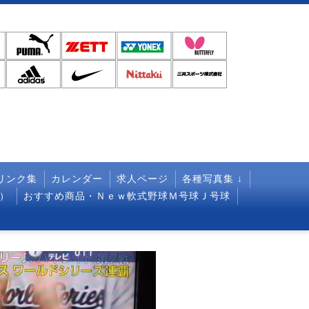
リンク集
カレンダー
求人ページ
各種写真集 ↓
）
おすすめ商品・Ｎｅｗ軟式野球Ｍ号球Ｊ号球