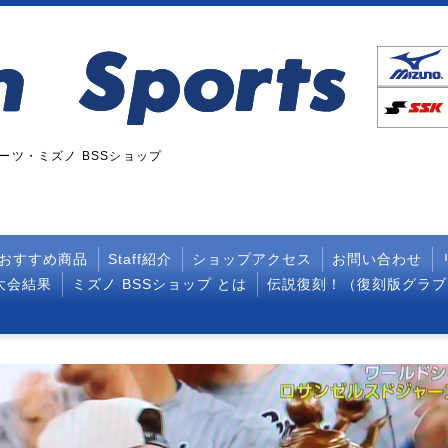
ツ・ミズノ BSSショップ
おすすめ商品
Staff紹介
ショップアクセス
お問い合わせ
大会結果
ミズノ BSSショップ とは
伝説復刻！（復刻版グラブ