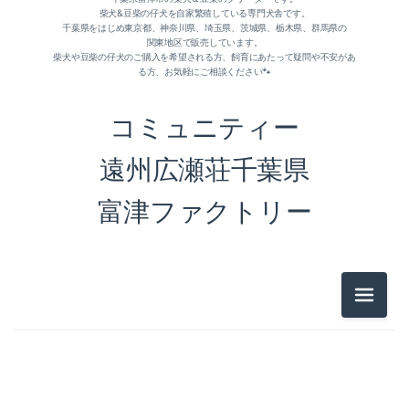
柴犬&豆柴の仔犬を自家繁殖している専門犬舎です。
千葉県をはじめ東京都、神奈川県、埼玉県、茨城県、栃木県、群馬県の
関東地区で販売しています。
柴犬や豆柴の仔犬のご購入を希望される方、飼育にあたって疑問や不安があ
る方、お気軽にご相談ください🐾
コミュニティー
遠州広瀬荘千葉県
富津ファクトリー
メニュ