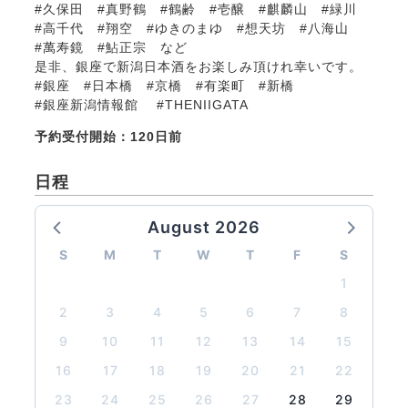
#久保田 #真野鶴 #鶴齢 #壱醸 #麒麟山 #緑川
#高千代 #翔空 #ゆきのまゆ #想天坊 #八海山
#萬寿鏡 #鮎正宗 など
是非、銀座で新潟日本酒をお楽しみ頂けれ幸いです。
#銀座 #日本橋 #京橋 #有楽町 #新橋
#銀座新潟情報館 #THENIIGATA
予約受付開始：120日前
日程
August 2026
S
M
T
W
T
F
S
1
2
3
4
5
6
7
8
9
10
11
12
13
14
15
16
17
18
19
20
21
22
23
24
25
26
27
28
29