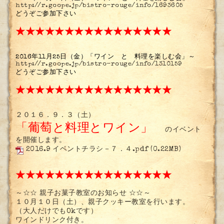
http://r.goope.jp/bistro-rouge/info/1693605
どうぞご参加下さい
★
★
★
★
★
★
★
★
★
★
★
★
★
★
★
★
2016年11月25日（金）「ワイン と 料理を楽しむ会」～
http://r.goope.jp/bistro-rouge/info/1310159
どうぞご参加下さい
★
★
★
★
★
★
★
★
★
★
★
★
★
★
★
★
２０１６．９．３（土）
「葡萄と料理とワイン」
のイベント
を開催します。
2016.9 イベントチラシ－７．４.pdf
(0.22MB)
★
★
★
★
★
★
★
★
★
★
★
★
★
★
★
★
～☆☆ 親子お菓子教室のお知らせ ☆☆～
１０月１０日（土）、親子クッキー教室を行います。
（大人だけでもOkです）
ワインドリンク付き。