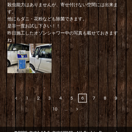
殺虫能力はありませんが、寄せ付けない空間には出来ま
す。
他にもダニ・花粉なども除菌できます。
是非一度お試し下さい！！
昨日施工したオゾンシャワー中の写真も載せておきます
ね！
1
2
3
4
5
6
7
8
9
10
...