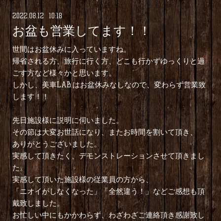
2022
.
08
.
12 10:18
お盆も営業してます！！
世間はお盆休みに入っていますね。
帰省される方、旅行に行く方、どこも行かずゆっくりと過
ごす方など様々かと思います。
しかし、美車LAB.はお盆休みなしなので、変わらず営業致
します！！
先日施設様に説明に伺いました。
その節は大変お世話になり、またお時間を割いて頂き、
ありがとうございました。
実感して頂きたく、デモンストレーションさせて頂きまし
た。
実感して頂いた施設様の従業員の方から、
「ニオイがしなくなった」「全然違う！」などご感想も頂
戴致しました。
お忙しい中にもかかわらず、わざわざご連絡頂き感謝致し