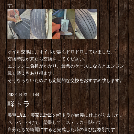
す。
オイル交換は、オイルが黒くドロドロしていました。
交換時期が来たら交換をしてください。
エンジンに負担がかかり、最悪のケースになるとエンジン
載せ替えもあり得ます。
そうならないためにも定期的な交換をおすすめ致します。
2022
.
08
.
23 10:48
軽トラ
美車LAB.・美家HOME.の軽トラが綺麗に仕上がりました。
ペーパーかけて、塗装して、ステッカー貼って、、、
自分たちで綺麗にすると完成した時の喜びは格別です。