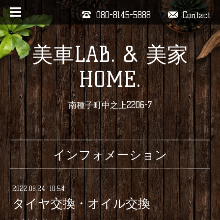
080-8145-5888
Contact
美車LAB. & 美家
HOME.
南種子町中之上2206-7
インフォメーション
2022
.
08
.
24 10:54
タイヤ交換・オイル交換