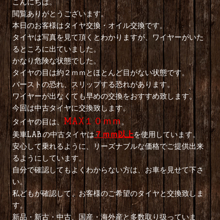
こんにちは。
閲覧ありがとうございます。
本日のお客様はタイヤ交換・オイル交換です。
タイヤは写真を見て頂くとわかりますが、ワイヤーがいた
るところに出ていました。
かなり危険な状態でした。
タイヤの目は約２ｍｍとほとんど目がない状態です。
バーストの恐れ、スリップする恐れがあります。
ワイヤーが出なくても早めの交換をおすすめ致します。
今回は中古タイヤに交換致します。
MAX１０ｍｍ
タイヤの目は、
。
美車LAB.の中古タイヤは
７ｍｍ以上
を使用しています。
安心して乗れるように、リーズナブルな価格でご提供出来
るようにしています。
自分で確認してもよくわからない方は、お車を見せて下さ
い。
私どもが確認して、お客様のご希望のタイヤと交換致しま
す。
新品・新古・中古、国産・海外産と多数取り扱っていま