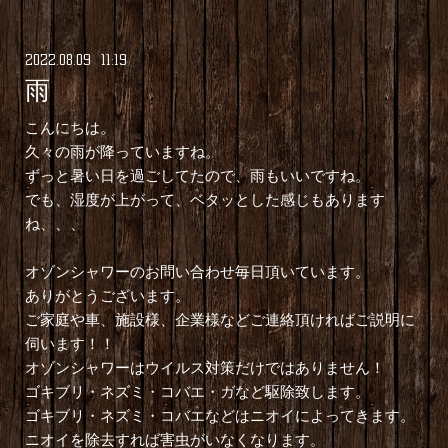
2022
.
08
.
09 11:19
雨
こんにちは。
久々の雨が降っていますね。
ずっと暑い日を過ごしてたので、雨もいいですね。
でも、湿度が上がって、ベタッとした感じもあります
ね、、、
オゾンシャワーのお問い合わせ毎日頂いています。
ありがとうございます。
ご家庭や車、施設様、企業様などご連絡頂ければご説明に
伺います！！
オゾンシャワーはウイルス対策だけではありません！
ゴキブリ・ネズミ・コバエ・ガなど駆除致します。
ゴキブリ・ネズミ・コバエなどはニオイによってきます。
ニオイを除去すれば害虫がいなくなります。