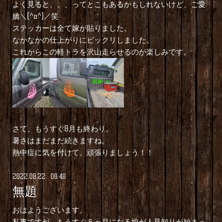
よく見ると、、、ってとこもあるかもしれないけど、ご愛
嬌＼(^o^)／笑
ステッカーは全て嫁が貼りました。
なかなかの仕上がりにビックリしました。
これからこの軽トラを沢山走らせるのが楽しみです。
さて、もうすぐ8月も終わり。
暑さはまだまだ続きますね。
熱中症に気を付けて、頑張りましょう！！
2022
.
08
.
22 08:48
無題
おはようございます。
私事ですが、もうすぐ５ヶ月になる娘が人見知りが始まっ