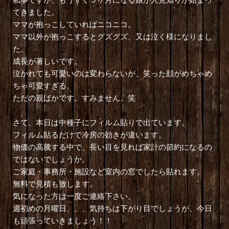
てきました。
ママが抱っこしていればニコニコ。
ママ以外が抱っこするとグズグズ、又は泣く様になりまし
た。
成長が著しいです。
泣かれても可愛いのは変わらないが、笑った顔がめちゃめ
ちゃ可愛すぎる。
ただの親ばかです。すみません。笑
さて、本日は中種子にフィルム貼りで出ています。
フィルム貼るだけで冷房の効きが違います。
物価の高騰する中で、長い目を見れば家計の節約になるの
ではないでしょうか。
ご家庭・事務所・施設など室内の窓でしたら貼れます。
無料で見積も致します。
気になった方は一度ご連絡下さい。
週初めの月曜日、、、気持ちは下がり目でしょうが、今日
も頑張っていきましょう！！