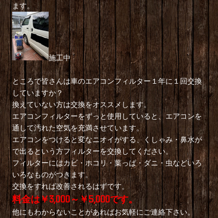
ます。
施工中
ところで皆さんは車のエアコンフィルター１年に１回交換
していますか？
換えていない方は交換をオススメします。
エアコンフィルターをずっと使用していると、エアコンを
通して汚れた空気を充満させています。
エアコンをつけると変なニオイがする、くしゃみ・鼻水が
で出るという方フィルターを交換してください。
フィルターにはカビ・ホコリ・葉っぱ・ダニ・虫などいろ
いろなものがつきます。
交換をすれば改善されるはずです。
料金は￥3,000～￥5,000です。
他にもわからないことがあればお気軽にご連絡下さい。