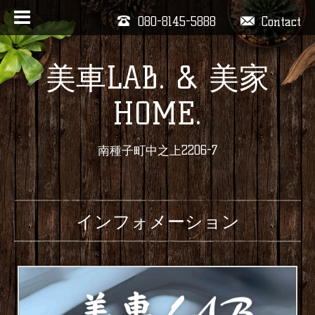
080-8145-5888
Contact
美車LAB. & 美家
HOME.
南種子町中之上2206-7
インフォメーション