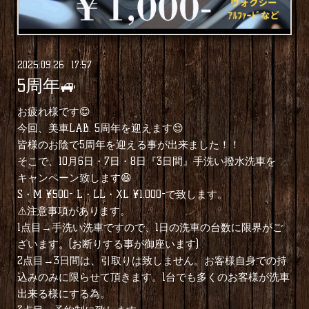
2025
.
09
.
26 17:57
5周年🚙
お疲れ様です😊
今回、美車LAB. 5周年を迎えます😌
皆様のお陰で5周年を迎える事が出来ました！！
そこで、10月6日・7日・8日『3日間』手洗い撥水洗車を
キャンペーン致します😆
S・M ¥500- L・LL・XL ¥1.000-で致します。
⚠️注意事項があります。
1点目→手洗い洗車ですので、1日の洗車の台数に限界がご
ざいます。(お断りする事が御座います)
2点目→3日間は、引取りは致しません。お客様自身での持
込みのみに限らせて頂きます。1台でも多くのお客様が洗車
出来る様にする為。