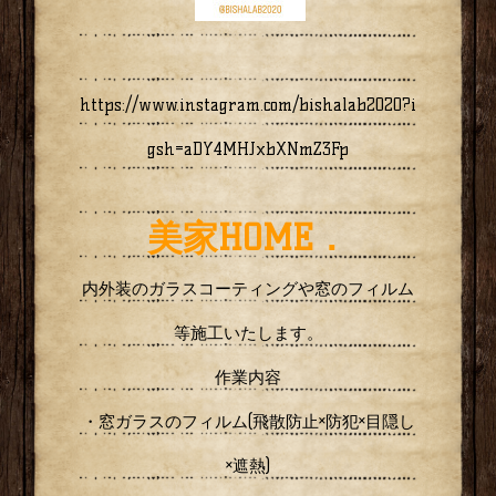
https://www.instagram.com/bishalab2020?i
gsh=aDY4MHJxbXNmZ3Fp
美家HOME．
内外装のガラスコーティングや窓のフィルム
等施工いたします。
作業内容
・窓ガラスのフィルム(飛散防止×防犯×目隠し
×遮熱)