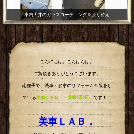
艶戻し
こんにちは。こんばんは。
ご覧頂きありがとうございます。
南種子で、洗車・お家のリフォーム全般をし
ている
美車ＬＡＢ．
・美家HOME．
です！！
美車ＬＡＢ．