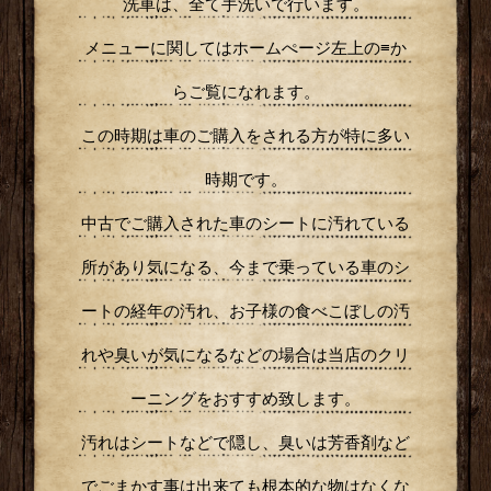
洗車は、全て手洗いで行います。
メニューに関してはホームぺージ左上の≡か
らご覧になれます。
この時期は車のご購入をされる方が特に多い
時期です。
中古でご購入された車のシートに汚れている
所があり気になる、今まで乗っている車のシ
ートの経年の汚れ、お子様の食べこぼしの汚
れや臭いが気になるなどの場合は当店のクリ
ーニングをおすすめ致します。
汚れはシートなどで隠し、臭いは芳香剤など
でごまかす事は出来ても根本的な物はなくな