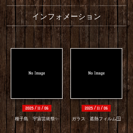
インフォメーション
/
/
/
/
2025
11
06
2025
11
06
種子島 宇宙芸術祭✨
ガラス 遮熱フィルム🪟