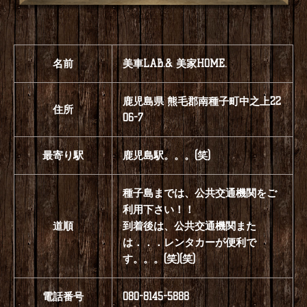
名前
美車LAB.& 美家HOME.
鹿児島県 熊毛郡南種子町中之上22
住所
06-7
最寄り駅
鹿児島駅。。。(笑)
種子島までは、公共交通機関をご
利用下さい！！
道順
到着後は、公共交通機関また
は．．．レンタカーが便利で
す。。。(笑)(笑)
電話番号
080-8145-5888