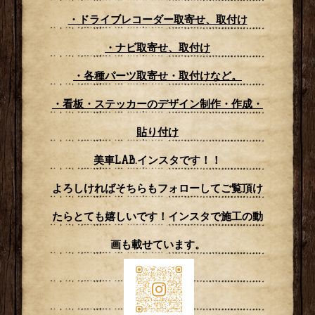
・ドライブレコーダー取寄せ、取付け
・ナビ取寄せ、取付け
・各種パーツ取寄せ・取付けなど。
・看板・ステッカーのデザイン制作・作成・
貼り付け
美車LAB.インスタです！！
よろしければそちらもフォローしてご覧頂け
たらとても嬉しいです！インスタで施工の動
画も載せています。