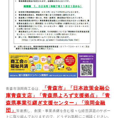
「
青森市
」
「
日本政策金融公
青
森市浪岡商工会は、
庫青森支店
」
「
青森県よろず支援拠点
」
「
青
森県事業引継ぎ支援センター
」
「
浪岡金融
団
」
等連携し、創業・事業承継を含む様々な経営課題のサポー
トに取り組んでおりますので、どうぞお気軽にご相談ください。