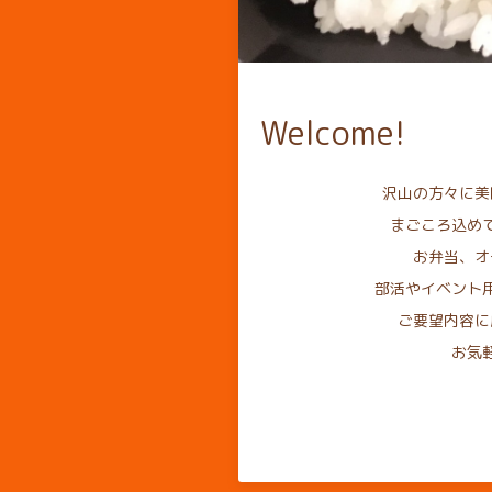
Welcome!
沢山の方々に美
まごころ込め
お弁当、オ
部活やイベント
ご要望内容に
お気