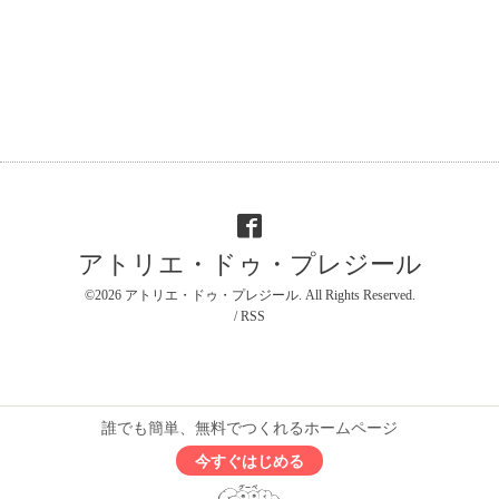
アトリエ・ドゥ・プレジール
©2026
アトリエ・ドゥ・プレジール
. All Rights Reserved.
/
RSS
誰でも簡単、無料でつくれるホームページ
今すぐはじめる