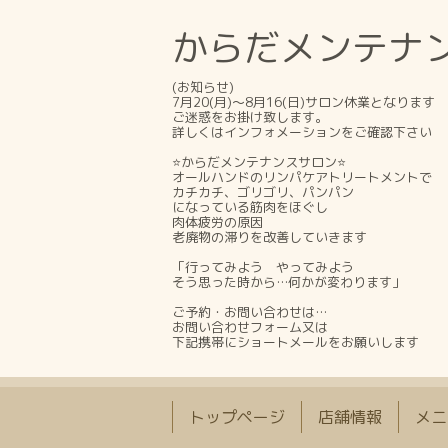
からだメンテナンス
(お知らせ)
7月20(月)～8月16(日)サロン休業となります
ご迷惑をお掛け致します。
詳しくはインフォメーションをご確認下さい
⭐からだメンテナンスサロン⭐
オールハンドのリンパケアトリートメントで
カチカチ、ゴリゴリ、パンパン
になっている筋肉をほぐし
肉体疲労の原因
老廃物の滞りを改善していきます
「行ってみよう やってみよう
そう思った時から…何かが変わります」
ご予約・お問い合わせは…
お問い合わせフォーム又は
下記携帯にショートメールをお願いします
トップページ
店舗情報
メニ